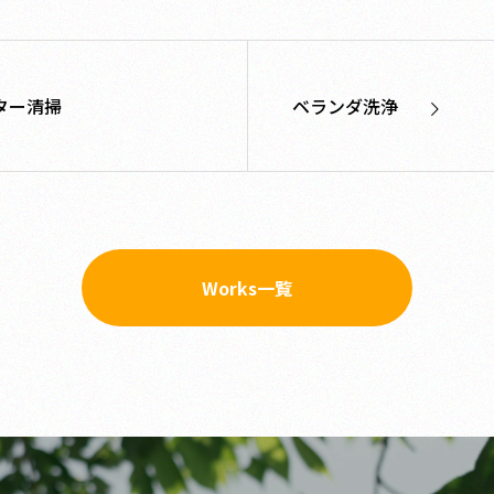
ター清掃
ベランダ洗浄
Works一覧